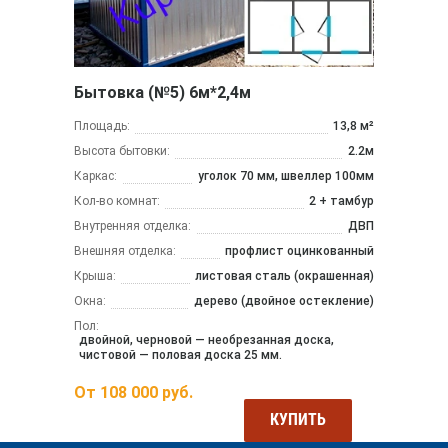
Бытовка (№5) 6м*2,4м
Площадь:
13,8 м²
Высота бытовки:
2.2м
Каркас:
уголок 70 мм, швеллер 100мм
Кол-во комнат:
2 + тамбур
Внутренняя отделка:
ДВП
Внешняя отделка:
профлист оцинкованный
Крыша:
листовая сталь (окрашенная)
Окна:
дерево (двойное остекление)
Пол:
двойной, черновой — необрезанная доска,
чистовой — половая доска 25 мм.
От
108 000
руб.
КУПИТЬ