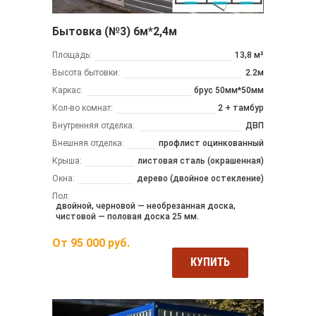
Бытовка (№3) 6м*2,4м
Площадь:
13,8 м²
Высота бытовки:
2.2м
Каркас:
брус 50мм*50мм
Кол-во комнат:
2 + тамбур
Внутренняя отделка:
ДВП
Внешняя отделка:
профлист оцинкованный
Крыша:
листовая сталь (окрашенная)
Окна:
дерево (двойное остекление)
Пол:
двойной, черновой — необрезанная доска,
чистовой — половая доска 25 мм.
От
95 000
руб.
КУПИТЬ