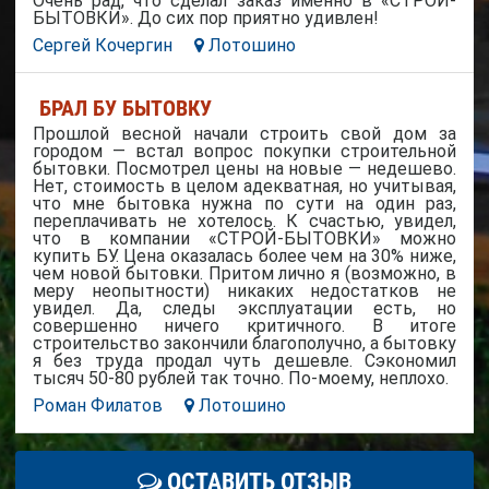
Очень рад, что сделал заказ именно в «СТРОЙ-
БЫТОВКИ». До сих пор приятно удивлен!
Сергей Кочергин
Лотошино
БРАЛ БУ БЫТОВКУ
Прошлой весной начали строить свой дом за
городом — встал вопрос покупки строительной
бытовки. Посмотрел цены на новые — недешево.
Нет, стоимость в целом адекватная, но учитывая,
что мне бытовка нужна по сути на один раз,
переплачивать не хотелось. К счастью, увидел,
что в компании «СТРОЙ-БЫТОВКИ» можно
купить БУ. Цена оказалась более чем на 30% ниже,
чем новой бытовки. Притом лично я (возможно, в
меру неопытности) никаких недостатков не
увидел. Да, следы эксплуатации есть, но
совершенно ничего критичного. В итоге
строительство закончили благополучно, а бытовку
я без труда продал чуть дешевле. Сэкономил
тысяч 50-80 рублей так точно. По-моему, неплохо.
Роман Филатов
Лотошино
ОСТАВИТЬ ОТЗЫВ