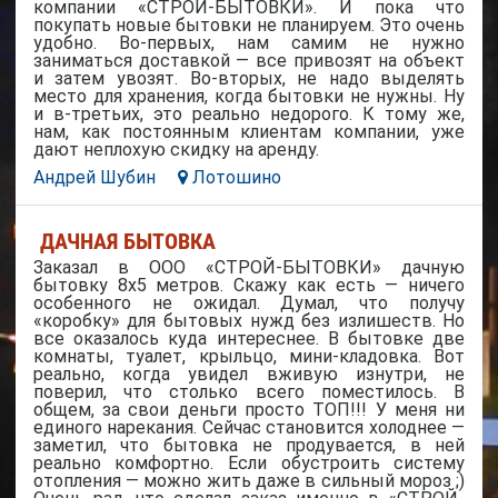
компании «СТРОЙ-БЫТОВКИ». И пока что
покупать новые бытовки не планируем. Это очень
удобно. Во-первых, нам самим не нужно
заниматься доставкой — все привозят на объект
и затем увозят. Во-вторых, не надо выделять
место для хранения, когда бытовки не нужны. Ну
и в-третьих, это реально недорого. К тому же,
нам, как постоянным клиентам компании, уже
дают неплохую скидку на аренду.
Андрей Шубин
Лотошино
ДАЧНАЯ БЫТОВКА
Заказал в ООО «СТРОЙ-БЫТОВКИ» дачную
бытовку 8х5 метров. Скажу как есть — ничего
особенного не ожидал. Думал, что получу
«коробку» для бытовых нужд без излишеств. Но
все оказалось куда интереснее. В бытовке две
комнаты, туалет, крыльцо, мини-кладовка. Вот
реально, когда увидел вживую изнутри, не
поверил, что столько всего поместилось. В
общем, за свои деньги просто ТОП!!! У меня ни
единого нарекания. Сейчас становится холоднее —
заметил, что бытовка не продувается, в ней
реально комфортно. Если обустроить систему
отопления — можно жить даже в сильный мороз ;)