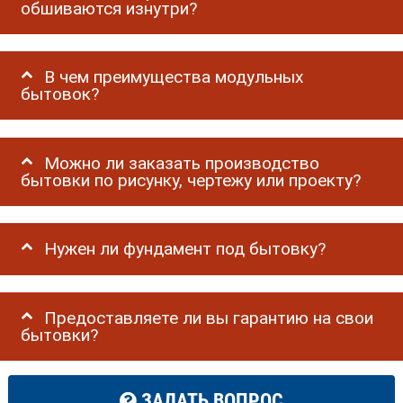
обшиваются изнутри?
В чем преимущества модульных
бытовок?
Можно ли заказать производство
бытовки по рисунку, чертежу или проекту?
Нужен ли фундамент под бытовку?
Предоставляете ли вы гарантию на свои
бытовки?
ЗАДАТЬ ВОПРОС