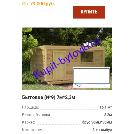
От
79 000
руб.
КУПИТЬ
Бытовка (№9) 7м*2,3м
Площадь:
16,1 м²
Высота бытовки:
2.2м
Каркас:
брус 50мм*50мм
Кол-во комнат:
2 + тамбур