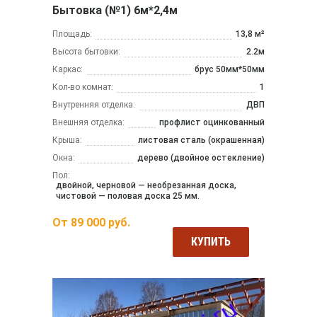
Бытовка (№1) 6м*2,4м
Площадь:
13,8 м²
Высота бытовки:
2.2м
Каркас:
брус 50мм*50мм
Кол-во комнат:
1
Внутренняя отделка:
ДВП
Внешняя отделка:
профлист оцинкованный
Крыша:
листовая сталь (окрашенная)
Окна:
дерево (двойное остекление)
Пол:
двойной, черновой — необрезанная доска,
чистовой — половая доска 25 мм.
От
89 000
руб.
КУПИТЬ