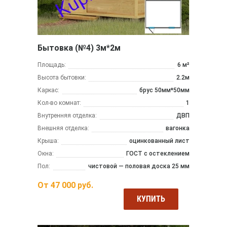
Бытовка (№4) 3м*2м
Площадь:
6 м²
Высота бытовки:
2.2м
Каркас:
брус 50мм*50мм
Кол-во комнат:
1
Внутренняя отделка:
ДВП
Внешняя отделка:
вагонка
Крыша:
оцинкованный лист
Окна:
ГОСТ с остеклением
Пол:
чистовой — половая доска 25 мм
От
47 000
руб.
КУПИТЬ