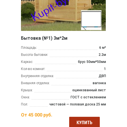
Бытовка (№1) 3м*2м
Площадь:
6 м²
Высота бытовки:
2.2м
Каркас:
брус 50мм*50мм
Кол-во комнат:
1
Внутренняя отделка:
ДВП
Внешняя отделка:
вагонка
Крыша:
оцинкованный лист
Окна:
ГОСТ с остеклением
Пол:
чистовой — половая доска 25 мм
От
45 000
руб.
КУПИТЬ