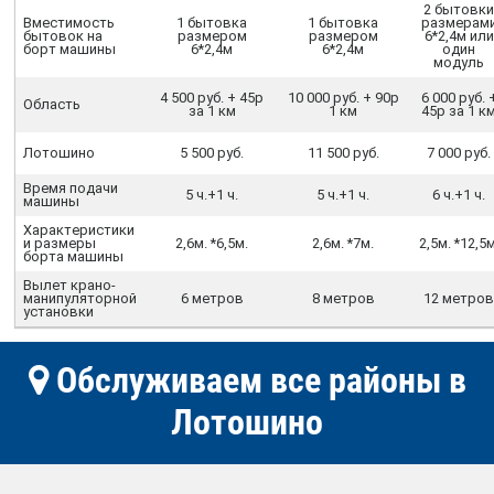
2 бытовк
Вместимость
1 бытовка
1 бытовка
размерам
бытовок на
размером
размером
6*2,4м или
борт машины
6*2,4м
6*2,4м
один
модуль
4 500 руб. + 45р
10 000 руб. + 90р
6 000 руб. 
Область
за 1 км
1 км
45р за 1 к
Лотошино
5 500 руб.
11 500 руб.
7 000 руб.
Время подачи
5 ч.+1 ч.
5 ч.+1 ч.
6 ч.+1 ч.
машины
Характеристики
и размеры
2,6м. *6,5м.
2,6м. *7м.
2,5м. *12,5м
борта машины
Вылет крано-
манипуляторной
6 метров
8 метров
12 метро
установки
Обслуживаем все районы в
Лотошино