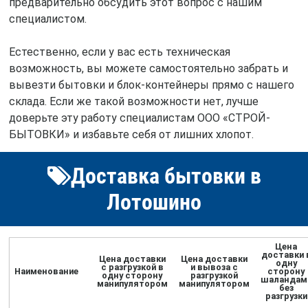
предварительно обсудить этот вопрос с нашим
специалистом.
Естественно, если у вас есть техническая
возможность, вы можете самостоятельно забрать и
вывезти бытовки и блок-контейнеры прямо с нашего
склада. Если же такой возможности нет, лучше
доверьте эту работу специалистам ООО «СТРОЙ-
БЫТОВКИ» и избавьте себя от лишних хлопот.
Доставка бытовки в
Лотошино
Цена
доставки 
Цена доставки
Цена доставки
одну
с разгрузкой в
и вывоза с
Наименование
сторону
одну сторону
разгрузкой
шаландам
манипулятором
манипулятором
без
разгрузки