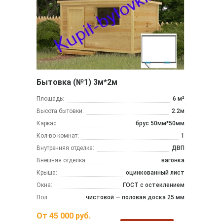
Бытовка (№1) 3м*2м
Площадь:
6 м²
Высота бытовки:
2.2м
Каркас:
брус 50мм*50мм
Кол-во комнат:
1
Внутренняя отделка:
ДВП
Внешняя отделка:
вагонка
Крыша:
оцинкованный лист
Окна:
ГОСТ с остеклением
Пол:
чистовой — половая доска 25 мм
От
45 000
руб.