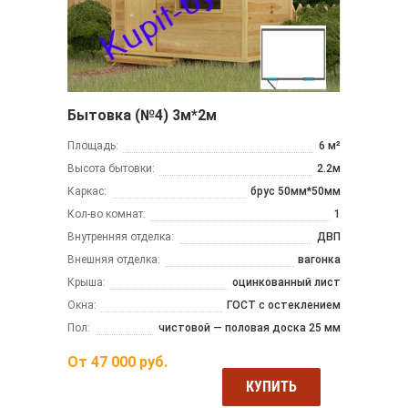
Бытовка (№4) 3м*2м
Площадь:
6 м²
Высота бытовки:
2.2м
Каркас:
брус 50мм*50мм
Кол-во комнат:
1
Внутренняя отделка:
ДВП
Внешняя отделка:
вагонка
Крыша:
оцинкованный лист
Окна:
ГОСТ с остеклением
Пол:
чистовой — половая доска 25 мм
От
47 000
руб.
КУПИТЬ