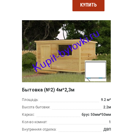
КУПИТЬ
Бытовка (№2) 4м*2,3м
Площадь:
9.2 м²
Высота бытовки:
2.2м
Каркас:
брус 50мм*50мм
Кол-во комнат:
1
Внутренняя отделка:
ДВП