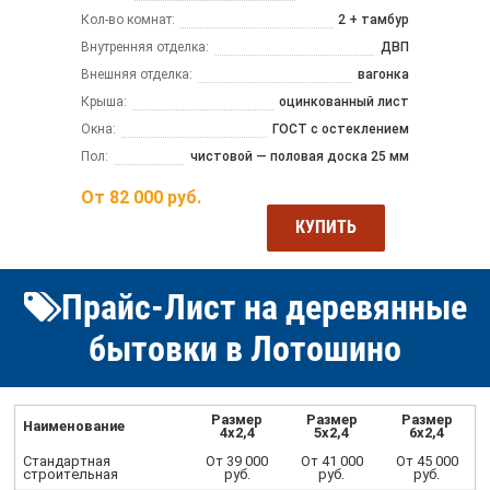
Кол-во комнат:
2 + тамбур
Внутренняя отделка:
ДВП
Внешняя отделка:
вагонка
Крыша:
оцинкованный лист
Окна:
ГОСТ с остеклением
Пол:
чистовой — половая доска 25 мм
От
82 000
руб.
КУПИТЬ
Прайс-Лист на деревянные
бытовки в Лотошино
Размер
Размер
Размер
Наименование
4х2,4
5х2,4
6х2,4
Стандартная
От 39 000
От 41 000
От 45 000
строительная
руб.
руб.
руб.