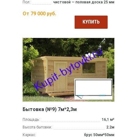
Пол:
чистовой — половая доска 25 мм
От
79 000
руб.
КУПИТЬ
Бытовка (№9) 7м*2,3м
Площадь:
16,1 м²
Высота бытовки:
2.2м
Каркас:
брус 50мм*50мм