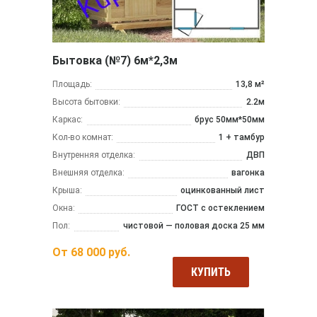
Бытовка (№7) 6м*2,3м
Площадь:
13,8 м²
Высота бытовки:
2.2м
Каркас:
брус 50мм*50мм
Кол-во комнат:
1 + тамбур
Внутренняя отделка:
ДВП
Внешняя отделка:
вагонка
Крыша:
оцинкованный лист
Окна:
ГОСТ с остеклением
Пол:
чистовой — половая доска 25 мм
От
68 000
руб.
КУПИТЬ